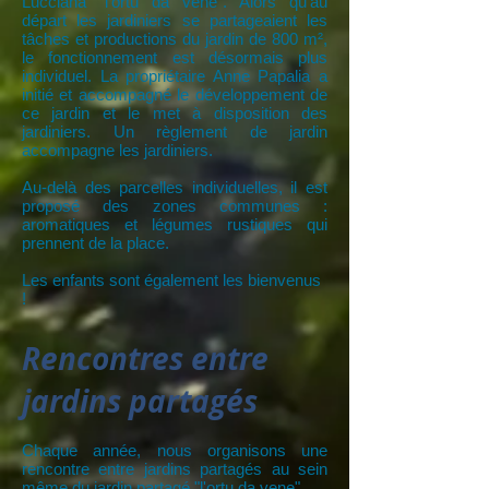
Lucciana "l'ortu da vene". Alors qu'au
départ les jardiniers se partageaient les
tâches et productions du jardin
de 800 m²,
le fonctionnement est désormais plus
individuel. La propriétaire Anne Papalia a
initié et accompagné le développement de
ce jardin et le met à disposition des
jardiniers. Un règlement de jardin
accompagne les jardiniers.
Au-delà des parcelles individuelles, il est
proposé des zones communes :
aromatiques et légumes rustiques qui
prennent de la place.
Les enfants sont également les bienvenus
!
Rencontres entre
jardins partagés
Chaque année, nous organisons une
rencontre entre jardins partagés au sein
même du jardin partagé "l'ortu da vene".