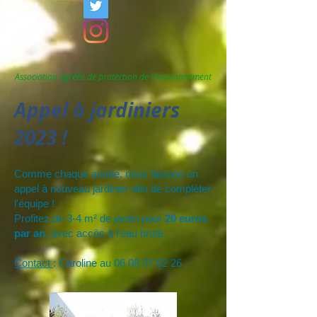
Association agréée de protection de l'environnement
Appel à jardiniers
2023 !
Comme chaque année, nous faisons un
appel à nouveau jardinier afin de compléter
l'équipe !
Profitez de 3-4 m² de jardin pour
20 euros
par an
, avec accès à l'eau brute.
Contact
: Caroline au
06 08 07 62 26