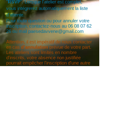
"
RSVP
". Lorsque l'atelier est complet,
vous intégrerez automatiquement la liste
d'attente.
Pour toute question ou pour annuler votre
inscription, contactez-nous au
06 08 07 62
26
ou mail
paesedavvene@gmail.com
Attention, il est impératif de nous contacter
en cas
d'annulation
prévue de votre part.
Les ateliers sont limités en nombre
d'inscrits, votre absence non justifiée
pourrait empêcher l'inscription d'une autre
personne !
La majorité de nos ateliers sont à "
prix
libre
", c'est donc à vous de choisir le prix
que vous choisissez de donner pour
l'occasion et en fonction de vos moyens !
-----------------------
Pas d'événements pour le
moment