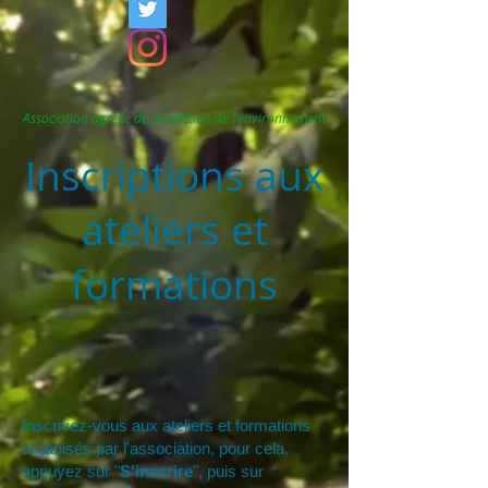
Association agréée de protection de l'environnement
Inscriptions aux
ateliers et
formations
Inscrivez-vous aux ateliers et formations
organisés par l'association, pour cela,
appuyez sur "
S'inscrire
", puis sur