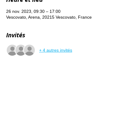
26 nov. 2023, 09:30 – 17:00
Vescovato, Arena, 20215 Vescovato, France
Invités
+ 4 autres invités
À propos de l'événement
Apprenez à reproduire vos semences 
potagères sans risques d'hybridation !
Cette formation est animée par Patrick 
Schifano, maraîcher en agroécologie à 
Borgo.
Formation financée par la DREAL.
Le dimanche 26 novembre de 9h30 à 17h
Repas tiré du sac le midi.
Lieu : ancienne école d'Arena