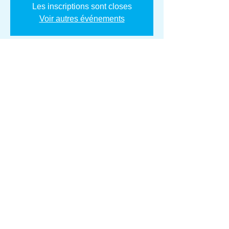
Les inscriptions sont closes
Voir autres événements
Heure et lieu
02 mai 2021, 09:00 – 17:00
Pietracorbara, 20233 Pietracorbara, France
Invités
+ 10 autres invités
Partager cet événement