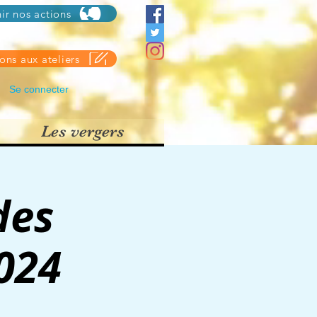
ir nos actions
ions aux ateliers
Se connecter
Les vergers
des
2024