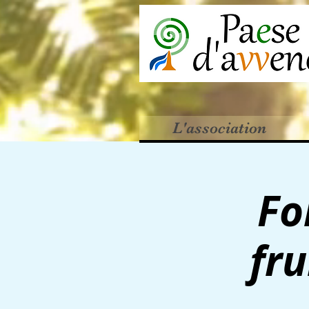
L'association
Fo
fru