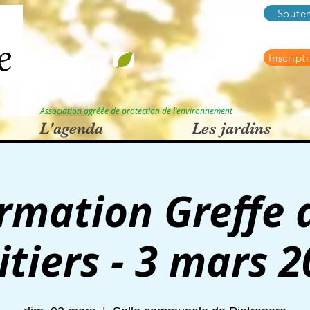
Souten
Inscript
Association agréée de protection de l'environnement
L'agenda
Les jardins
rmation Greffe 
itiers - 3 mars 