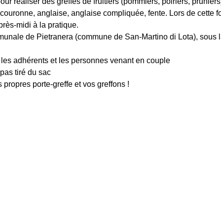
ur réaliser des greffes de fruitiers (pommiers, poiriers, prunier
 couronne, anglaise, anglaise compliquée, fente. Lors de cette fo
près-midi à la pratique.
mmunale de Pietranera (commune de San-Martino di Lota), sous la 
r les adhérents et les personnes venant en couple
pas tiré du sac
 propres porte-greffe et vos greffons !