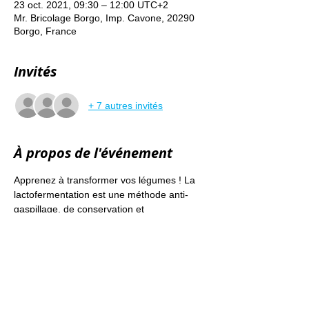
23 oct. 2021, 09:30 – 12:00 UTC+2
Mr. Bricolage Borgo, Imp. Cavone, 20290
Borgo, France
Invités
+ 7 autres invités
À propos de l'événement
Apprenez à transformer vos légumes ! La 
lactofermentation est une méthode anti-
gaspillage, de conservation et 
d’amélioration nutritionnelle. La plus 
connue reste la choucroute !
Apporter : pots à jointure type « le parfait », 
planche à découper, couteau, économe, 
des bouteilles d'eau du robinet (décantée 
de la veille) ou d'eau de source, légumes 